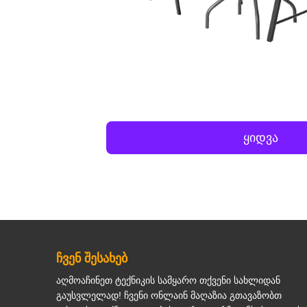
ყიდვა
ჩვენ შესახებ
აღმოაჩინეთ ტექნიკის სამყარო თქვენი სახლიდან
გაუსვლელად! ჩვენი ონლაინ მაღაზია გთავაზობთ